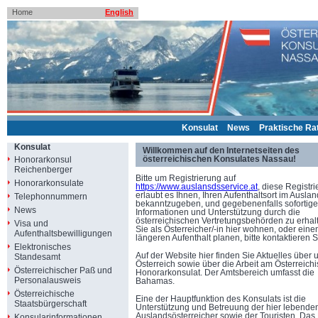
Home
English
Konsulat
News
Praktische Ra
Konsulat
Willkommen auf den Internetseiten des
österreichischen Konsulates Nassau!
Honorarkonsul
Reichenberger
Bitte um Registrierung auf
Honorarkonsulate
https://www.auslansdsservice.at
, diese Registr
erlaubt es Ihnen, Ihren Aufenthaltsort im Auslan
Telephonnummern
bekanntzugeben, und gegebenenfalls sofortige
News
Informationen und Unterstützung durch die
österreichischen Vertretungsbehörden zu erhalt
Visa und
Sie als Österreicher/-in hier wohnen, oder eine
Aufenthaltsbewilligungen
längeren Aufenthalt planen, bitte kontaktieren S
Elektronisches
Auf der Website hier finden Sie Aktuelles über 
Standesamt
Österreich sowie über die Arbeit am Österreich
Österreichischer Paß und
Honorarkonsulat. Der Amtsbereich umfasst die
Personalausweis
Bahamas.
Österreichische
Eine der Hauptfunktion des Konsulats ist die
Staatsbürgerschaft
Unterstützung und Betreuung der hier lebende
Auslandsösterreicher sowie der Touristen. Das
Konsularinformationen