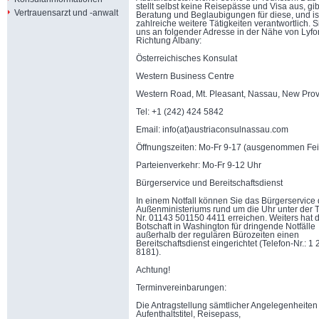
stellt selbst keine Reisepässe und Visa aus, gi
Vertrauensarzt und -anwalt
Beratung und Beglaubigungen für diese, und ist
zahlreiche weitere Tätigkeiten verantwortlich. S
uns an folgender Adresse in der Nähe von Lyfo
Richtung Albany:
Österreichisches Konsulat
Western Business Centre
Western Road, Mt. Pleasant, Nassau, New Pro
Tel: +1 (242) 424 5842
Email: info(at)austriaconsulnassau.com
Öffnungszeiten: Mo-Fr 9-17 (ausgenommen Fei
Parteienverkehr: Mo-Fr 9-12 Uhr
Bürgerservice und Bereitschaftsdienst
In einem Notfall können Sie das Bürgerservice
Außenministeriums rund um die Uhr unter der T
Nr. 01143 501150 4411 erreichen. Weiters hat d
Botschaft in Washington für dringende Notfälle
außerhalb der regulären Bürozeiten einen
Bereitschaftsdienst eingerichtet (Telefon-Nr.: 1
8181).
Achtung!
Terminvereinbarungen:
Die Antragstellung sämtlicher Angelegenheiten 
Aufenthaltstitel, Reisepass,